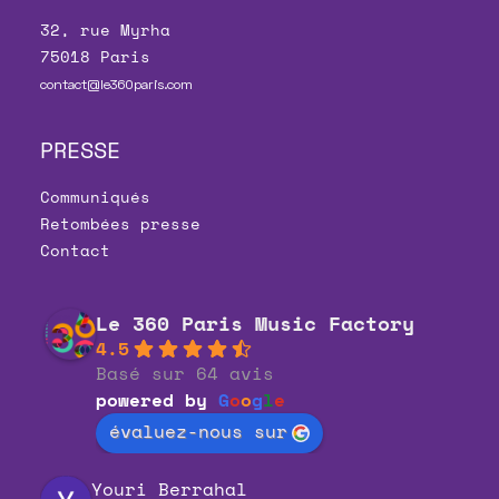
32, rue Myrha
75018 Paris
contact@le360paris.com
PRESSE
Communiqués
Retombées presse
Contact
Le 360 Paris Music Factory
4.5
Basé sur 64 avis
powered by
G
o
o
g
l
e
évaluez-nous sur
Youri Berrahal