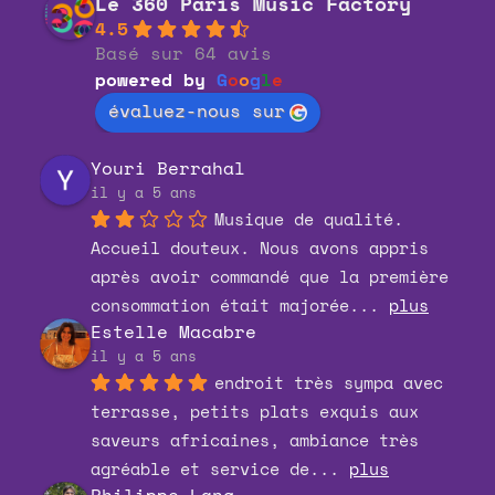
Le 360 Paris Music Factory
4.5
Basé sur 64 avis
powered by
G
o
o
g
l
e
évaluez-nous sur
Youri Berrahal
il y a 5 ans
Musique de qualité. 
Accueil douteux. Nous avons appris 
après avoir commandé que la première 
consommation était majorée
... 
plus
Estelle Macabre
il y a 5 ans
endroit très sympa avec 
terrasse, petits plats exquis aux 
saveurs africaines, ambiance très 
agréable et service de
... 
plus