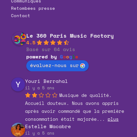
Communiqués
Retombées presse
Contact
Le 360 Paris Music Factory
4.5
Basé sur 64 avis
powered by
G
o
o
g
l
e
évaluez-nous sur
Youri Berrahal
il y a 5 ans
Musique de qualité. 
Accueil douteux. Nous avons appris 
après avoir commandé que la première 
consommation était majorée
... 
plus
Estelle Macabre
il y a 5 ans