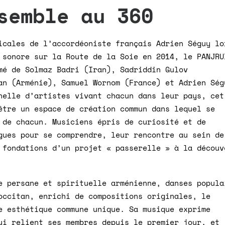
semble au 360
icales de l’accordéoniste français Adrien Séguy lo
 sonore sur la Route de la Soie en 2014, le PANJRU
mé de Solmaz Badri (Iran), Sadriddin Gulov
an (Arménie), Samuel Wornom (France) et Adrien Ség
nelle d’artistes vivant chacun dans leur pays, cet
être un espace de création commun dans lequel se
 de chacun. Musiciens épris de curiosité et de
gues pour se comprendre, leur rencontre au sein de
 fondations d’un projet « passerelle » à la découv
e persane et spirituelle arménienne, danses popula
occitan, enrichi de compositions originales, le
e esthétique commune unique. Sa musique exprime
ui relient ses membres depuis le premier jour, et