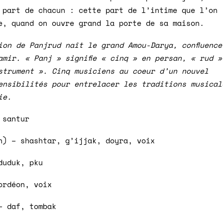
 part de chacun : cette part de l’intime que l’on
e, quand on ouvre grand la porte de sa maison.
ion de Panjrud naît le grand Amou-Darya, confluence
amir. « Panj » signifie « cinq » en persan, « rud »
nstrument ». Cinq musiciens au coeur d’un nouvel
ensibilités pour entrelacer les traditions musical
ie.
 santur
n) – shashtar, g’ijjak, doyra, voix
duduk, pku
ordéon, voix
– daf, tombak