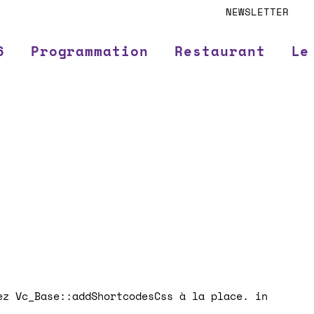
NEWSLETTER
6
Programmation
Restaurant
Le
z Vc_Base::addShortcodesCss à la place. in