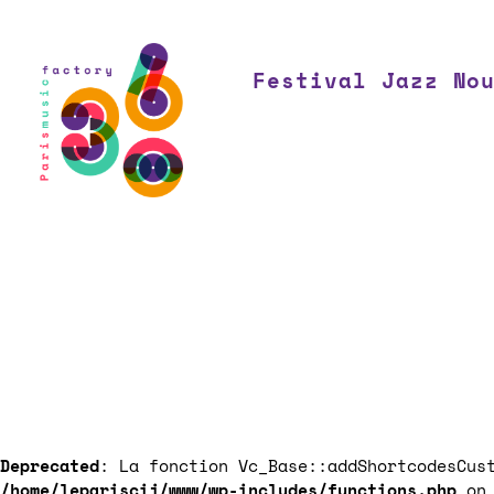
Festival Jazz No
Deprecated
: La fonction Vc_Base::addShortcodesCu
/home/lepariscij/www/wp-includes/functions.php
on