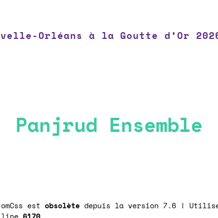
uvelle-Orléans à la Goutte d’Or 202
Panjrud Ensemble
stomCss est
obsolète
depuis la version 7.6 ! Utilise
 line
6170