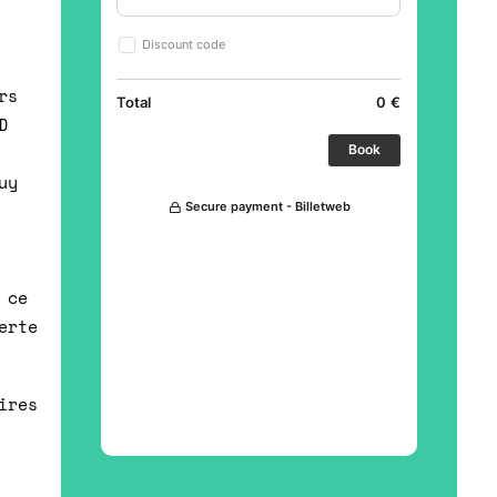
rs
D
uy
 ce
erte
ires