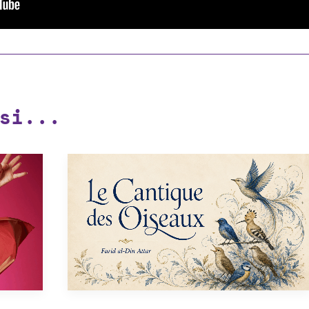
si...