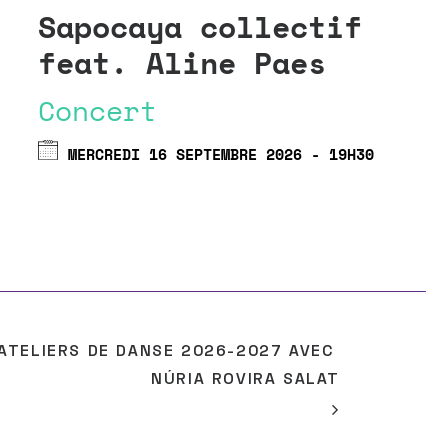
Sapocaya collectif
L
feat. Aline Paes
c
c
Concert
a
MERCREDI 16 SEPTEMBRE 2026 - 19H30
S
A
ATELIERS DE DANSE 2026-2027 AVEC 
NÚRIA ROVIRA SALAT