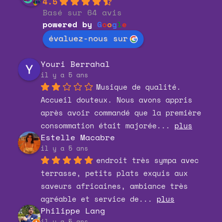
4.5
Basé sur 64 avis
powered by
G
o
o
g
l
e
évaluez-nous sur
Youri Berrahal
il y a 5 ans
Musique de qualité. 
Accueil douteux. Nous avons appris 
après avoir commandé que la première 
consommation était majorée
... 
plus
Estelle Macabre
il y a 5 ans
endroit très sympa avec 
terrasse, petits plats exquis aux 
saveurs africaines, ambiance très 
agréable et service de
... 
plus
Philippe Lang
il y a 5 ans